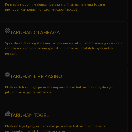
Penyedia slot online dengan beragam pilihan game menarik yang
memudahkan pemain untuk mencapai jackpot
TARUHAN OLAHRAGA
Sportsbook Gaming Platform Terbaik menawarkan lebih banyak game, odds
yang lebih mantap, dan menyediakan pilihan yang lebih banyak untuk
pemain.
TARUHAN LIVE KASINO
Platform Pilihan bagi perusahaan-perusahaan terbaik di dunia, dengan
pilihan variasi game terbanyak
TARUHAN TOGEL
Platform togel yang menarik dari perusahan terbaik di dunia yang
menawarkan hadiah kemenangan besar