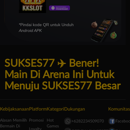
*Pindai kode QR untuk Unduh
Android APK
SUKSES77 ✈️ Bener!
Main Di Arena Ini Untuk
Menuju SUKSES77 Besar
Kebijaksanaan
Platform
Kategori
Dukungan
Komunitas
Alasan Memilih
Promosi
Hot
+6282234509070
Facebo
Bermain Di
Games
Loyalty