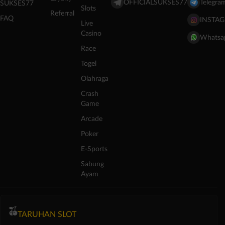
OFFICIALSUKSES77
Telegra
SUKSES77
Slots
Referral
FAQ
INSTA
Live
Casino
Whatsa
Race
Togel
Olahraga
Crash
Game
Arcade
Poker
E-Sports
Sabung
Ayam
TARUHAN SLOT