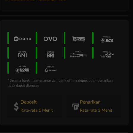
* Selama bank maintenance dan bank offline deposit dan penarikan
tidak dapat diproses
Deposit
Penarikan
Rata-rata 1 Menit
Rata-rata 3 Menit